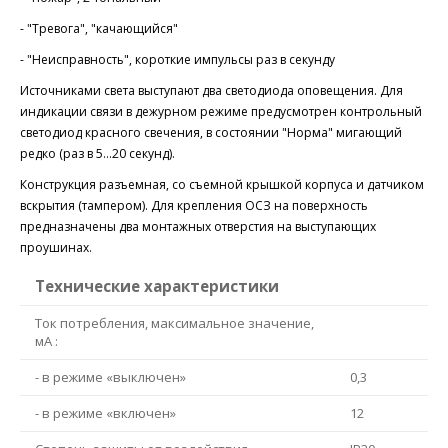
- "Тревога", "качающийся"
- "Неисправность", короткие импульсы раз в секунду
Источниками света выступают два светодиода оповещения. Для
индикации связи в дежурном режиме предусмотрен контрольный
светодиод красного свечения, в состоянии "Норма" мигающий
редко (раз в 5…20 секунд).
Конструкция разъемная, со съемной крышкой корпуса и датчиком
вскрытия (тампером). Для крепления ОСЗ на поверхность
предназначены два монтажных отверстия на выступающих
проушинах.
Технические характеристики
Ток потребления, максимальное значение,
мА :
- в режиме «выключен»
0,3
- в режиме «включен»
12