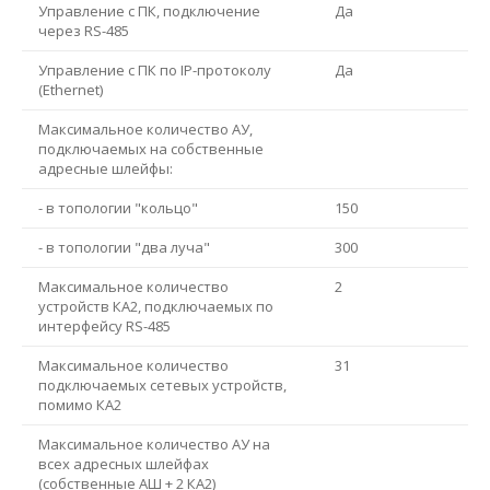
Управление с ПК, подключение
Да
через RS-485
Управление с ПК по IP-протоколу
Да
(Ethernet)
Максимальное количество АУ,
подключаемых на собственные
адресные шлейфы:
- в топологии "кольцо"
150
- в топологии "два луча"
300
Максимальное количество
2
устройств КА2, подключаемых по
интерфейсу RS-485
Максимальное количество
31
подключаемых сетевых устройств,
помимо КА2
Максимальное количество АУ на
всех адресных шлейфах
(собственные АШ + 2 КА2)