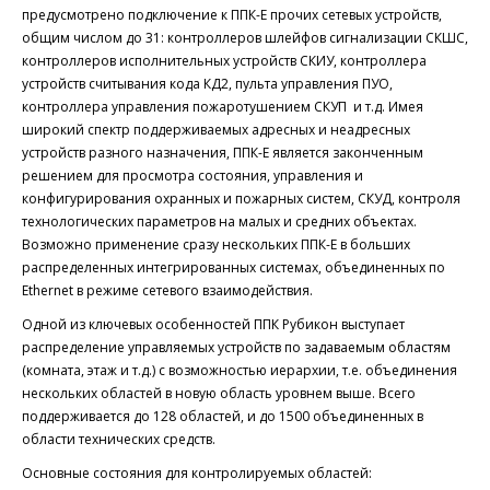
предусмотрено подключение к ППК-Е прочих сетевых устройств,
общим числом до 31: контроллеров шлейфов сигнализации СКШС,
контроллеров исполнительных устройств СКИУ, контроллера
устройств считывания кода КД2, пульта управления ПУО,
контроллера управления пожаротушением СКУП и т.д. Имея
широкий спектр поддерживаемых адресных и неадресных
устройств разного назначения, ППК-Е является законченным
решением для просмотра состояния, управления и
конфигурирования охранных и пожарных систем, СКУД, контроля
технологических параметров на малых и средних объектах.
Возможно применение сразу нескольких ППК-Е в больших
распределенных интегрированных системах, объединенных по
Ethernet в режиме сетевого взаимодействия.
Одной из ключевых особенностей ППК Рубикон выступает
распределение управляемых устройств по задаваемым областям
(комната, этаж и т.д.) с возможностью иерархии, т.е. объединения
нескольких областей в новую область уровнем выше. Всего
поддерживается до 128 областей, и до 1500 объединенных в
области технических средств.
Основные состояния для контролируемых областей: