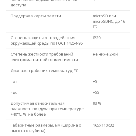
доступа
Поддержка карты памяти
microSD или
microSDHC, до 16
ГБ
Степень защиты от воздействия
IP20
окружающей среды по ГОСТ 14254-96
Степень жесткости требований
не ниже 2-ой
электромагнитной совместимости
Диапазон рабочих температур, °С
- от
+5
- до
+55
Допустимая относительная
93 %
влажность воздуха при температуре
+40°С, %, не более
Габаритные размеры, мм (ширина х
165х110х32
высота х глубина)