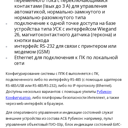
переменного тока с переключающимися
контактами (Iвых до 3 А) для управления
автоматикой, нормально-замкнутого и
нормально-разомкнутого типа
подключение к одной точке доступа на базе
устройства типа УСК с интерфейсом Wiegand
26, магнитоконтактного датчика (геркона) и
кнопки выхода
интерфейс RS-232 для связи с принтером или
модемом (GSM)
Ethernet для подключения к ПК по локальной
сети
Конфигурирование системы с ППК-Е выполняется с ПК,
подключенного либо по интерфейсу RS-485 (с помощью адаптеров
RS-485/USB или RS-485/RS-232), либо по IP-протоколу (Ethernet).
Доступны несколько вариантов: с помощью утилиты
Рубикон
Конфигуратор
, либо платформы безопасности Интеллект, а также
через web-интерфейс в браузере.
Для оперативного управления и индикации состояний служат
внешние устройства из состава АСБ Рубикон: например, пульт
управления объектовый ПУО-03р, блок индикации состояний БИС-