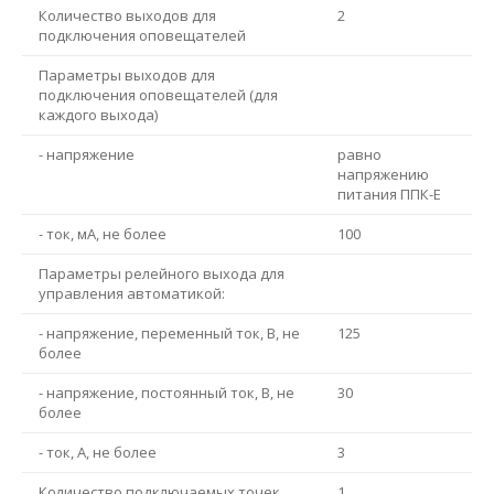
Количество выходов для
2
подключения оповещателей
Параметры выходов для
подключения оповещателей (для
каждого выхода)
- напряжение
равно
напряжению
питания ППК-E
- ток, мА, не более
100
Параметры релейного выхода для
управления автоматикой:
- напряжение, переменный ток, В, не
125
более
- напряжение, постоянный ток, В, не
30
более
- ток, А, не более
3
Количество подключаемых точек
1