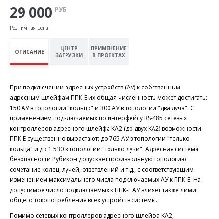
29 000
РУБ
Розничная цена
ЦЕНТР
ПРИМЕНЕНИЕ
ОПИСАНИЕ
ЗАГРУЗКИ
В ПРОЕКТАХ
При подключении адресных устройств (АУ) к собственным
адресным шлейфам ППК-Е их общая численность может достигать:
150 АУ в топологии "кольцо" и 300 АУ в топологии "два луча". С
применением подключаемых по интерфейсу RS-485 сетевых
контроллеров адресного шлейфа КА2 (до двух КА2) возможности
ППК-Е существенно вырастают: до 765 АУ в топологии "только
кольца" и до 1 530 в топологии "только лучи". Адресная система
безопасности Рубикон допускает произвольную топологию:
сочетание колец, лучей, ответвлений и т.д., с соответствующим
изменением максимального числа подключаемых АУ к ППК-Е. На
допустимое число подключаемых к ППК-Е АУ влияет также лимит
общего токопотребления всех устройств системы.
Помимо сетевых контроллеров адресного шлейфа КА2,