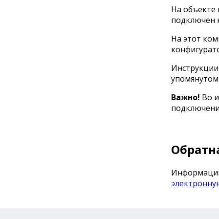
На объекте 
подключен к
На этот ком
конфигурат
Инструкции 
упомянуто
Важно!
Во и
подключения
Обратн
Информацию 
электронну