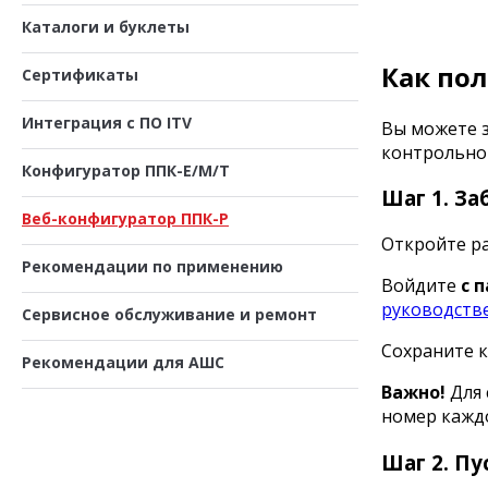
Каталоги и буклеты
Как по
Сертификаты
Интеграция с ПО ITV
Вы можете з
контрольном
Конфигуратор ППК-Е/М/Т
Шаг 1. З
Веб-конфигуратор ППК-Р
Откройте р
Рекомендации по применению
Войдите
с 
руководств
Сервисное обслуживание и ремонт
Сохраните к
Рекомендации для АШС
Важно!
Для 
номер каждо
Шаг 2. П