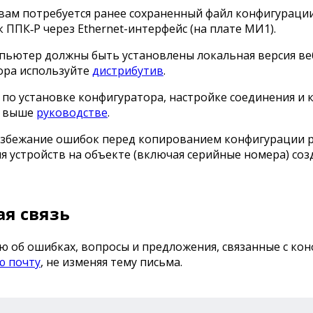
вам потребуется ранее сохраненный файл конфигураци
 ППК‑Р через Ethernet-интерфейс (на плате МИ1).
пьютер должны быть установлены локальная версия веб
ора используйте
дистрибутив
.
по установке конфигуратора, настройке соединения и
м выше
руководстве
.
збежание ошибок перед копированием конфигурации ре
 устройств на объекте (включая серийные номера) со
ая связь
об ошибках, вопросы и предложения, связанные с кон
ю почту
, не изменяя тему письма.