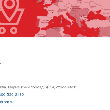
А
сква, Мурманский проезд, д. 1А, строение 8
800-550-2185
pdrom.ru